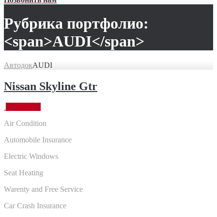
Рубрика портфолио:
<span>AUDI</span>
Автодок
AUDI
Nissan Skyline Gtr
26.02.2016
Air Condition
Automobile Insurance
Electric Windows
Seat Heating
Warenty and Free Service
Car Crash Insurance