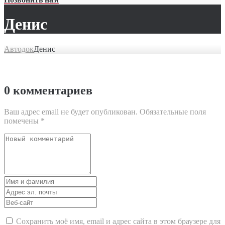
Денис
Автодок
Денис
0 комментариев
Ваш адрес email не будет опубликован.
Обязательные поля
помечены
*
Ваш
комментарий
Имя
и
Адрес
фамилия
эл.
Веб-
почты
сайт
Сохранить моё имя, email и адрес сайта в этом браузере для