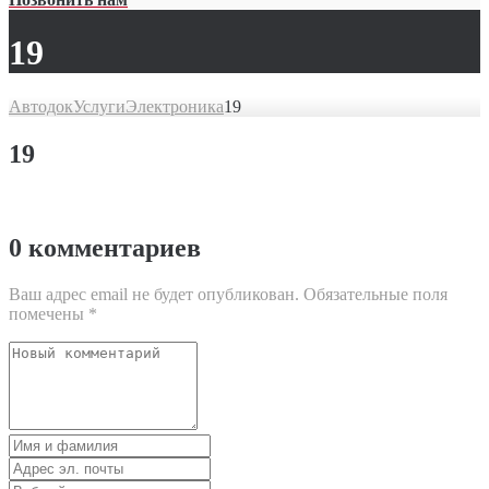
19
Автодок
Услуги
Электроника
19
19
0 комментариев
Ваш адрес email не будет опубликован.
Обязательные поля
помечены
*
Ваш
комментарий
Имя
и
Адрес
фамилия
эл.
Веб-