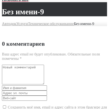
Без имени-9
Автодок
Услуги
Техническое обслуживание
Без имени-9
0 комментариев
Ваш адрес email не будет опубликован.
Обязательные поля
помечены
*
Ваш
комментарий
Имя
и
Адрес
фамилия
эл.
Веб-
почты
сайт
Сохранить моё имя, email и адрес сайта в этом браузере для