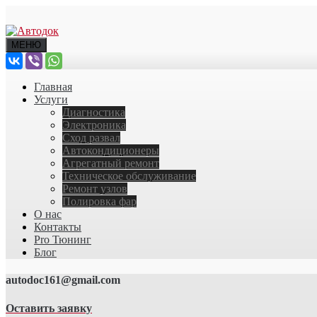
МЕНЮ
Главная
Услуги
Диагностика
Электроника
Сход развал
Автокондиционеры
Агрегатный ремонт
Техническое обслуживание
Ремонт узлов
Полировка фар
О нас
Контакты
Pro Тюнинг
Блог
autodoc161@gmail.com
Оставить заявку