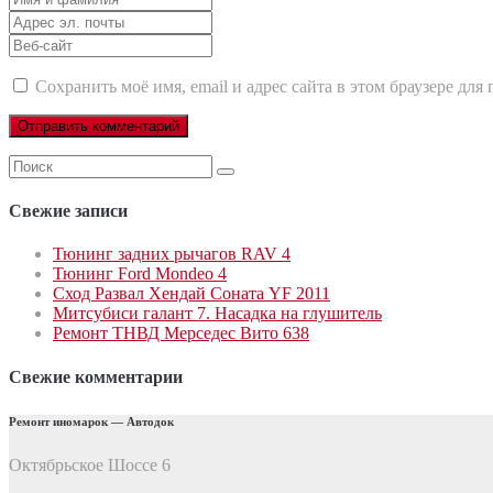
и
Адрес
фамилия
эл.
Веб-
почты
сайт
Сохранить моё имя, email и адрес сайта в этом браузере д
Поиск
для:
Свежие записи
Тюнинг задних рычагов RAV 4
Тюнинг Ford Mondeo 4
Сход Развал Хендай Соната YF 2011
Митсубиси галант 7. Насадка на глушитель
Ремонт ТНВД Мерседес Вито 638
Свежие комментарии
Ремонт иномарок — Автодок
Октябрьское Шоссе 6